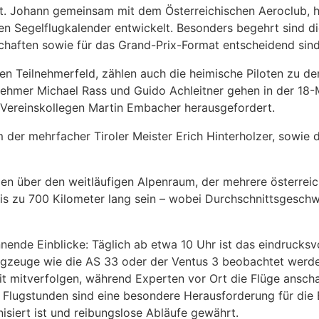
St. Johann gemeinsam mit dem Österreichischen Aeroclub, h
n Segelflugkalender entwickelt. Besonders begehrt sind die
chaften sowie für das Grand-Prix-Format entscheidend sind
n Teilnehmerfeld, zählen auch die heimische Piloten zu de
ehmer Michael Rass und Guido Achleitner gehen in der 18-M
Vereinskollegen Martin Embacher herausgefordert.
 der mehrfacher Tiroler Meister Erich Hinterholzer, sowie 
en über den weitläufigen Alpenraum, der mehrere österre
s zu 700 Kilometer lang sein – wobei Durchschnittsgeschw
ende Einblicke: Täglich ab etwa 10 Uhr ist das eindrucksv
gzeuge wie die AS 33 oder der Ventus 3 beobachtet werde
it mitverfolgen, während Experten vor Ort die Flüge ansch
 Flugstunden sind eine besondere Herausforderung für die
isiert ist und reibungslose Abläufe gewährt.