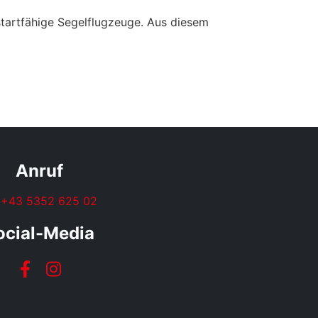
tartfähige Segelflugzeuge. Aus diesem
Anruf
+43 5352 625 02
ocial-Media